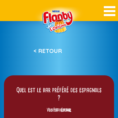
< RETOUR
Quel est le bar préféré des espagnols
?
Voir la réponse
Le Bar-celone