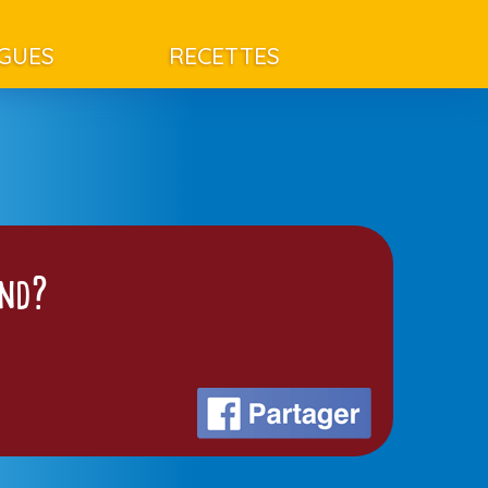
AGUES
RECETTES
end?