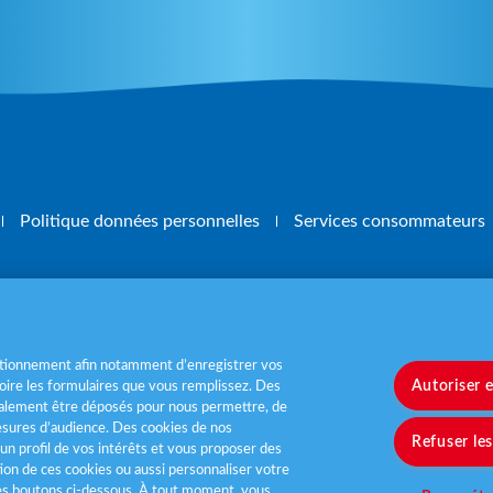
Politique données personnelles
Services consommateurs
, mangez 5 fruits et légumes par jour
www.m
nctionnement afin notamment d’enregistrer vos
Autoriser 
ire les formulaires que vous remplissez. Des
également être déposés pour nous permettre, de
sures d’audience. Des cookies de nos
Refuser le
un profil de vos intérêts et vous proposer des
tion de ces cookies ou aussi personnaliser votre
les boutons ci-dessous. À tout moment, vous