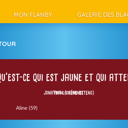
MON FLANBY
GALERIE DES BL
ETOUR
u’est-ce qui est jaune et qui att
Jonathan (jaune attend)
Voir la réponse
Aline (59)