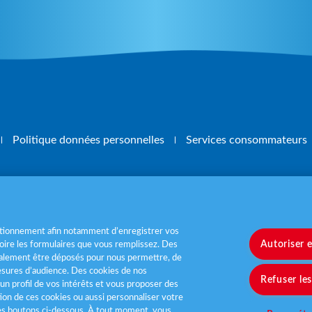
Politique données personnelles
Services consommateurs
, mangez 5 fruits et légumes par jour
www.m
nctionnement afin notamment d’enregistrer vos
Autoriser 
ire les formulaires que vous remplissez. Des
également être déposés pour nous permettre, de
sures d’audience. Des cookies de nos
Refuser le
un profil de vos intérêts et vous proposer des
tion de ces cookies ou aussi personnaliser votre
les boutons ci-dessous. À tout moment, vous