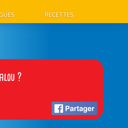
AGUES
RECETTES
alou ?