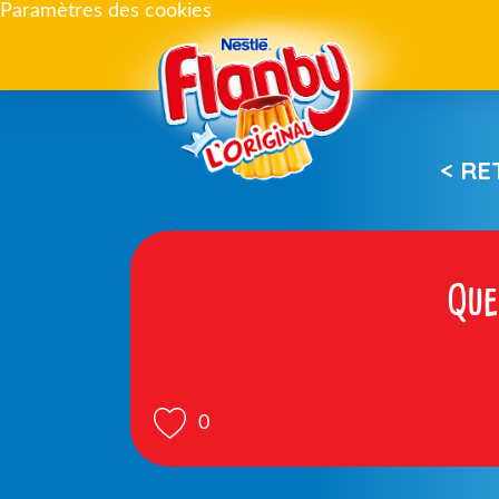
Paramètres des cookies
< R
Que
0