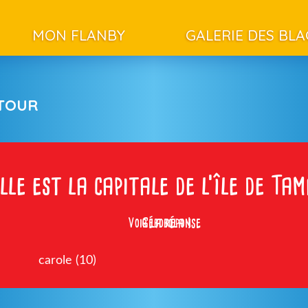
MON FLANBY
GALERIE DES BL
ETOUR
lle est la capitale de l’île de Tam
Voir la réponse
Gébobola !
carole (10)