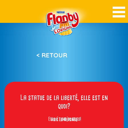
< RETOUR
La statue de la liberté, elle est en
quoi?
Elle étend le bras!
Voir la réponse