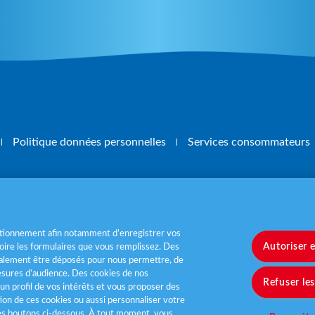
Politique données personnelles
Services consommateurs
, mangez 5 fruits et légumes par jour
www.m
nctionnement afin notamment d’enregistrer vos
Autoriser 
ire les formulaires que vous remplissez. Des
également être déposés pour nous permettre, de
sures d’audience. Des cookies de nos
Refuser le
un profil de vos intérêts et vous proposer des
tion de ces cookies ou aussi personnaliser votre
les boutons ci-dessous. À tout moment, vous