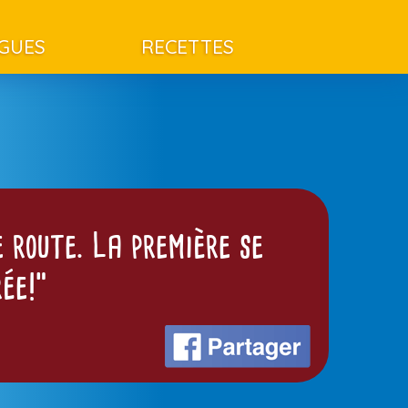
AGUES
RECETTES
 route. La première se
rée!”