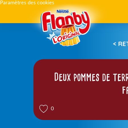
Paramètres des cookies
< R
Deux pommes de terr
f
0