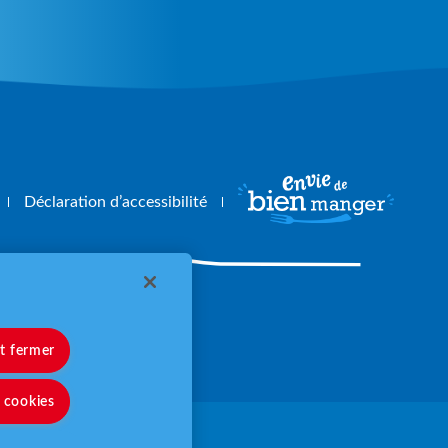
Déclaration d’accessibilité
angerbouger.fr
et fermer
s cookies