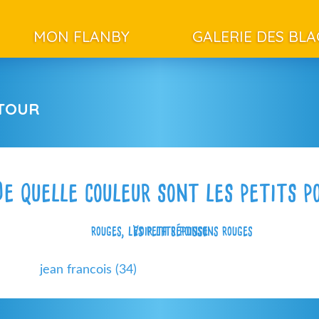
MON FLANBY
GALERIE DES BL
ETOUR
De quelle couleur sont les petits p
rouges, les petits poissons rouges
Voir la réponse
jean francois (34)