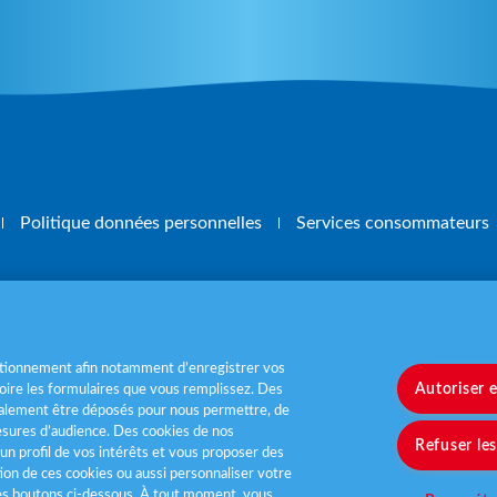
Politique données personnelles
Services consommateurs
, mangez 5 fruits et légumes par jour
www.m
nctionnement afin notamment d’enregistrer vos
Autoriser 
ire les formulaires que vous remplissez. Des
également être déposés pour nous permettre, de
sures d’audience. Des cookies de nos
Refuser le
un profil de vos intérêts et vous proposer des
tion de ces cookies ou aussi personnaliser votre
les boutons ci-dessous. À tout moment, vous