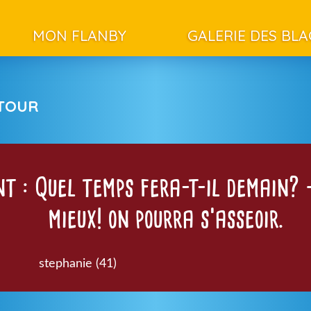
MON FLANBY
GALERIE DES BL
ETOUR
t : Quel temps fera-t-il demain? 
mieux! on pourra s’asseoir.
stephanie (41)