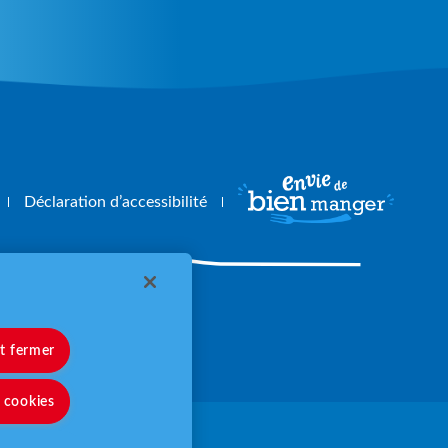
Déclaration d’accessibilité
angerbouger.fr
et fermer
s cookies