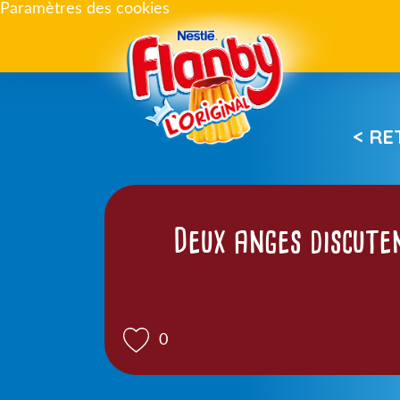
Paramètres des cookies
< R
Deux anges discuten
0