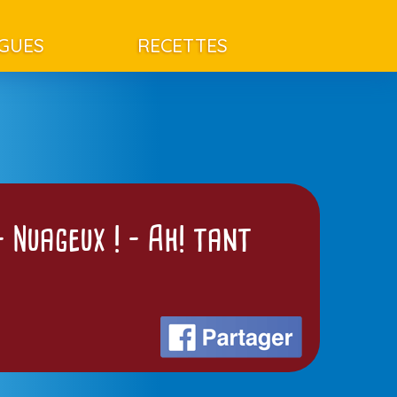
AGUES
RECETTES
– Nuageux ! – Ah! tant