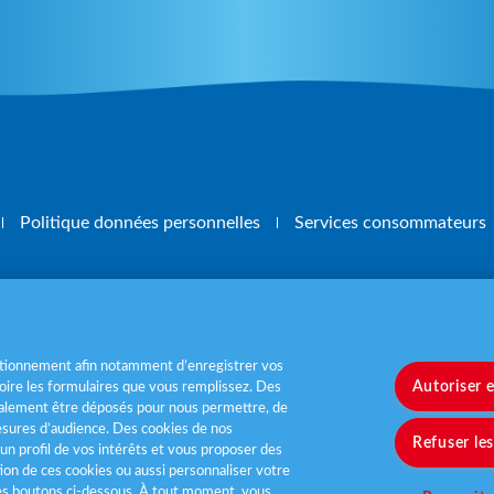
Politique données personnelles
Services consommateurs
, mangez 5 fruits et légumes par jour
www.m
nctionnement afin notamment d’enregistrer vos
Autoriser 
ire les formulaires que vous remplissez. Des
également être déposés pour nous permettre, de
sures d’audience. Des cookies de nos
Refuser le
un profil de vos intérêts et vous proposer des
tion de ces cookies ou aussi personnaliser votre
les boutons ci-dessous. À tout moment, vous