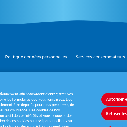
Politique données personnelles
Services consommateurs
, mangez 5 fruits et légumes par jour
www.m
nctionnement afin notamment d’enregistrer vos
Autoriser 
ire les formulaires que vous remplissez. Des
également être déposés pour nous permettre, de
sures d’audience. Des cookies de nos
Refuser le
un profil de vos intérêts et vous proposer des
tion de ces cookies ou aussi personnaliser votre
les boutons ci-dessous. À tout moment, vous