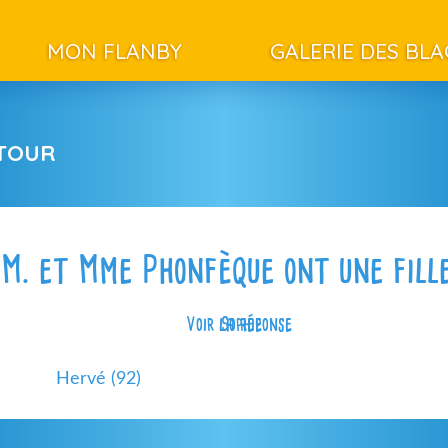
MON FLANBY
GALERIE DES BL
ETOUR
M. et Mme Phonfèque ont une fill
Voir la réponse
Sophie
Hervé (92)