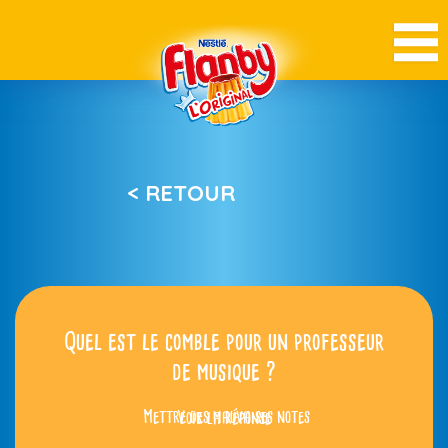
< RETOUR
Quel est le comble pour un professeur
de musique ?
Mettre des mauvaises notes
Voir la réponse