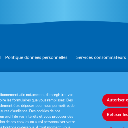
Politique données personnelles
Services consommateurs
, mangez 5 fruits et légumes par jour
www.m
nctionnement afin notamment d’enregistrer vos
Autoriser 
ire les formulaires que vous remplissez. Des
également être déposés pour nous permettre, de
sures d’audience. Des cookies de nos
Refuser le
un profil de vos intérêts et vous proposer des
tion de ces cookies ou aussi personnaliser votre
les boutons ci-dessous. À tout moment, vous