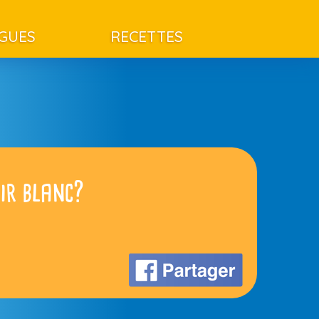
AGUES
RECETTES
oir blanc?