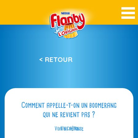
< RETOUR
Comment appelle-t-on un boomerang
qui ne revient pas ?
Voir la réponse
Un cintre