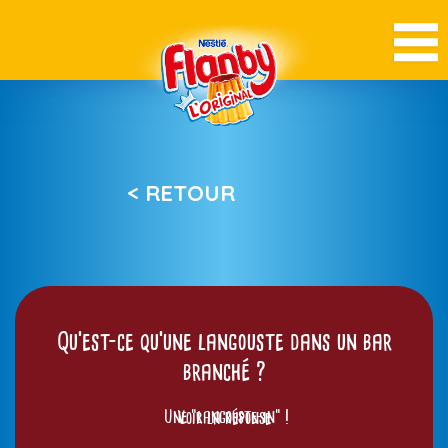
< RETOUR
Qu'est-ce qu'une langouste dans un bar
branché ?
Une "langouste-in" !
Voir la réponse