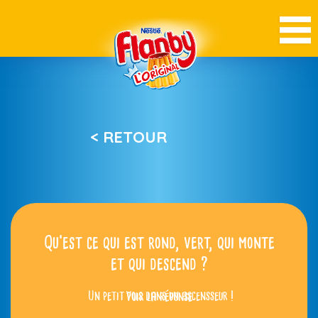
< RETOUR
Qu’est ce qui est rond, vert, qui monte
et qui descend ?
Un petit pois dans un ascensseur !
Voir la réponse