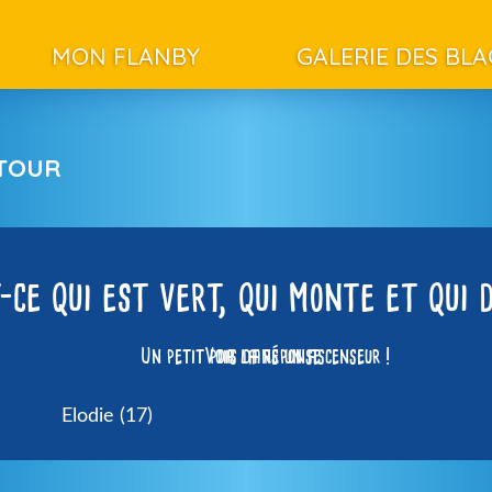
MON FLANBY
GALERIE DES BL
ETOUR
-ce qui est vert, qui monte et qui 
Un petit pois dans un ascenseur !
Voir la réponse
Elodie (17)