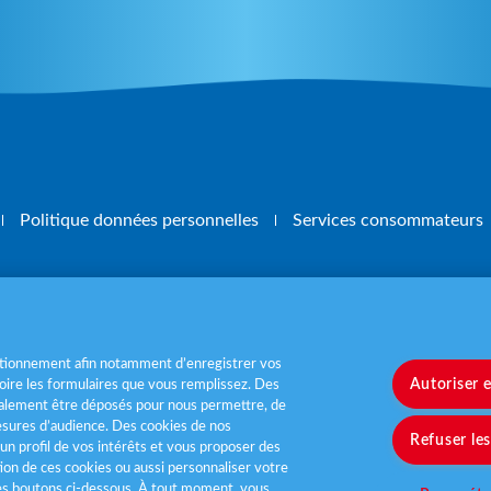
Politique données personnelles
Services consommateurs
, mangez 5 fruits et légumes par jour
www.m
nctionnement afin notamment d’enregistrer vos
Autoriser 
ire les formulaires que vous remplissez. Des
également être déposés pour nous permettre, de
sures d’audience. Des cookies de nos
Refuser le
un profil de vos intérêts et vous proposer des
tion de ces cookies ou aussi personnaliser votre
les boutons ci-dessous. À tout moment, vous