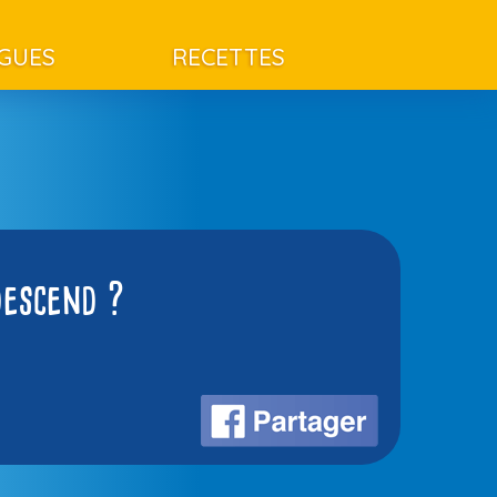
AGUES
RECETTES
descend ?