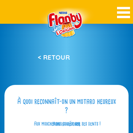
< RETOUR
À quoi reconnaît-on un motard heureux
?
Aux moucherons collés sur ses dents !
Voir la réponse