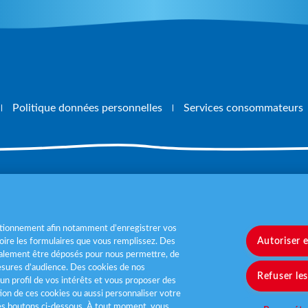
Politique données personnelles
Services consommateurs
, mangez 5 fruits et légumes par jour
www.m
nctionnement afin notamment d’enregistrer vos
Autoriser 
ire les formulaires que vous remplissez. Des
également être déposés pour nous permettre, de
sures d’audience. Des cookies de nos
Refuser le
un profil de vos intérêts et vous proposer des
tion de ces cookies ou aussi personnaliser votre
les boutons ci-dessous. À tout moment, vous