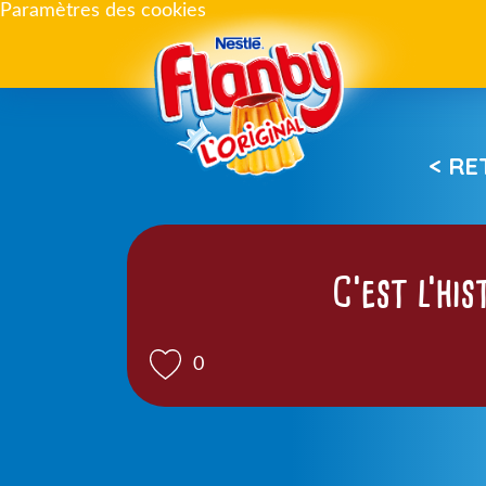
Paramètres des cookies
< R
C’est l’hi
0