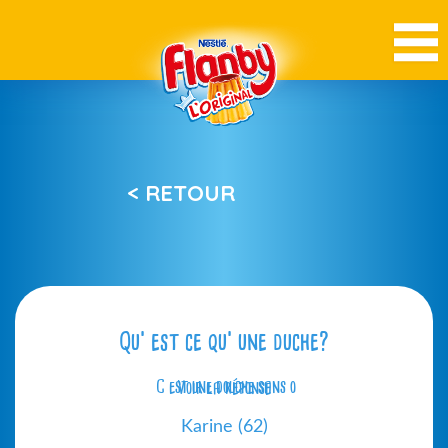
< RETOUR
Qu’ est ce qu’ une duche?
C est une douche sans o
Voir la réponse
Karine (62)