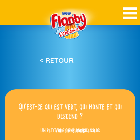
< RETOUR
Qu’est-ce qui est vert, qui monte et qui
descend ?
Un petit pois dans un ascenseur
Voir la réponse