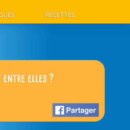
AGUES
RECETTES
 entre elles ?