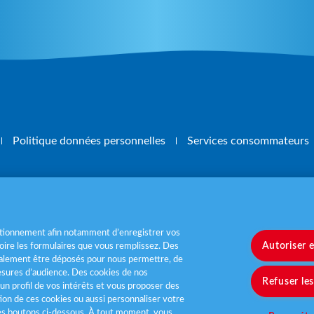
Politique données personnelles
Services consommateurs
, mangez 5 fruits et légumes par jour
www.m
nctionnement afin notamment d’enregistrer vos
Autoriser 
ire les formulaires que vous remplissez. Des
également être déposés pour nous permettre, de
sures d’audience. Des cookies de nos
Refuser le
un profil de vos intérêts et vous proposer des
tion de ces cookies ou aussi personnaliser votre
les boutons ci-dessous. À tout moment, vous