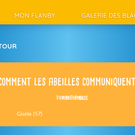
MON FLANBY
GALERIE DES BL
ETOUR
comment les abeilles communiquent
Voir la réponse
par E-miel
Gisèle (57)