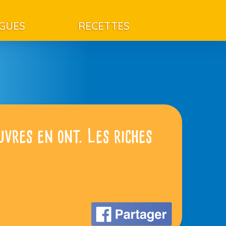
AGUES
RECETTES
auvres en ont. Les riches