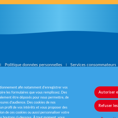
Politique données personnelles
Services consommateurs
nctionnement afin notamment d’enregistrer vos
Autoriser 
ire les formulaires que vous remplissez. Des
également être déposés pour nous permettre, de
, mangez 5 fruits et légumes par jour
www.m
sures d’audience. Des cookies de nos
Refuser le
un profil de vos intérêts et vous proposer des
tion de ces cookies ou aussi personnaliser votre
les boutons ci-dessous. À tout moment, vous