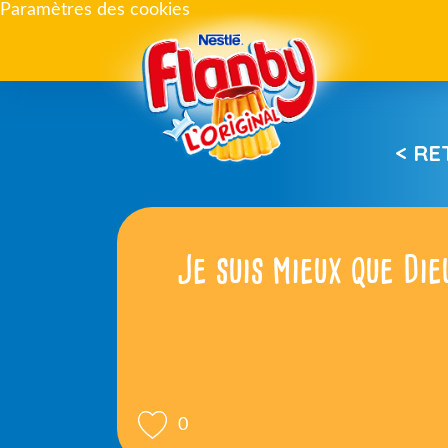
Paramètres des cookies
< R
Je suis mieux que Die
0