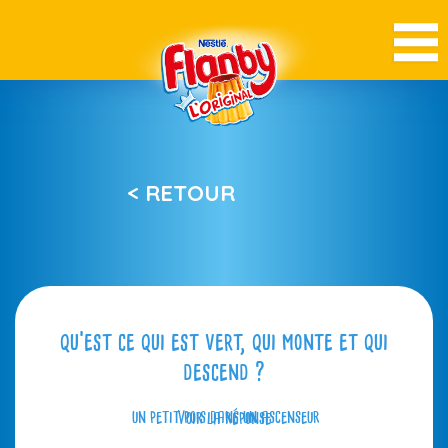
< RETOUR
qu’est ce qui est vert, qui monte et qui
descend ?
un petit pois dans un ascenseur
Voir la réponse