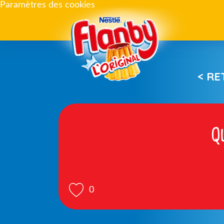
Paramètres des cookies
< R
Q
0