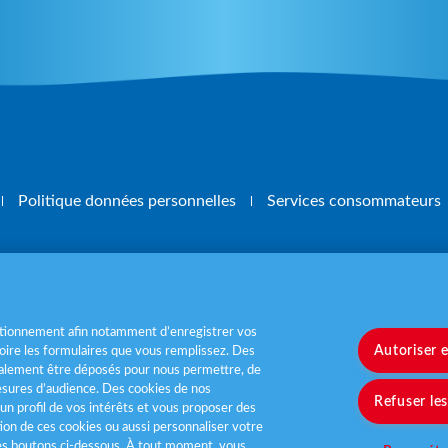
Politique données personnelles
Services consommateurs
, mangez 5 fruits et légumes par jour
www.m
nctionnement afin notamment d’enregistrer vos
Autoriser 
ire les formulaires que vous remplissez. Des
également être déposés pour nous permettre, de
sures d’audience. Des cookies de nos
Refuser le
un profil de vos intérêts et vous proposer des
tion de ces cookies ou aussi personnaliser votre
les boutons ci-dessous. À tout moment, vous