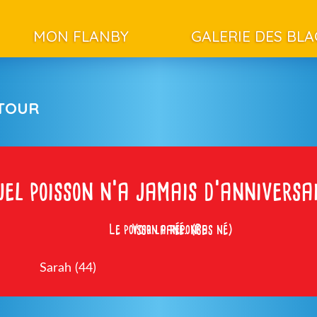
MON FLANBY
GALERIE DES BL
ETOUR
uel poisson n’a jamais d’anniversa
Le poisson pané. (Pas né)
Voir la réponse
Sarah (44)