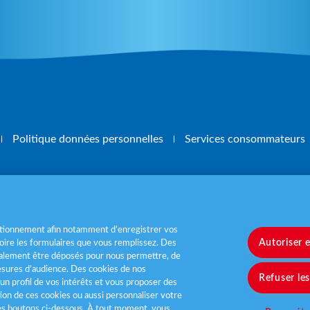
Politique données personnelles
Services consommateurs
, mangez 5 fruits et légumes par jour
www.m
nctionnement afin notamment d’enregistrer vos
Autoriser 
ire les formulaires que vous remplissez. Des
également être déposés pour nous permettre, de
sures d’audience. Des cookies de nos
Refuser le
un profil de vos intérêts et vous proposer des
tion de ces cookies ou aussi personnaliser votre
les boutons ci-dessous. À tout moment, vous