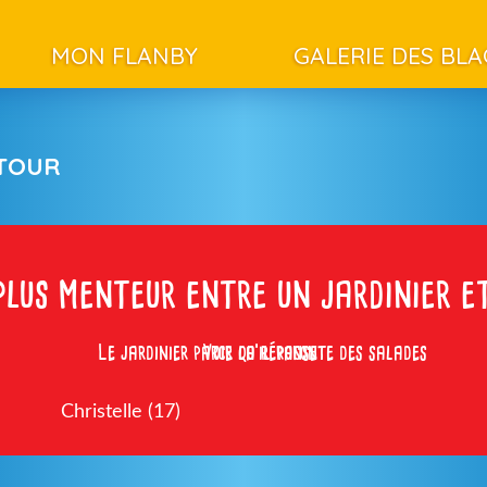
MON FLANBY
GALERIE DES BL
ETOUR
 plus menteur entre un jardinier e
Le jardinier parce qu’il raconte des salades
Voir la réponse
Christelle (17)