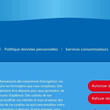
Politique données personnelles
Services consommateurs
, mangez 5 fruits et légumes par jour
www.m
nctionnement afin notamment d’enregistrer vos
Autoriser 
ire les formulaires que vous remplissez. Des
également être déposés pour nous permettre, de
sures d’audience. Des cookies de nos
Refuser le
un profil de vos intérêts et vous proposer des
tion de ces cookies ou aussi personnaliser votre
les boutons ci-dessous. À tout moment, vous