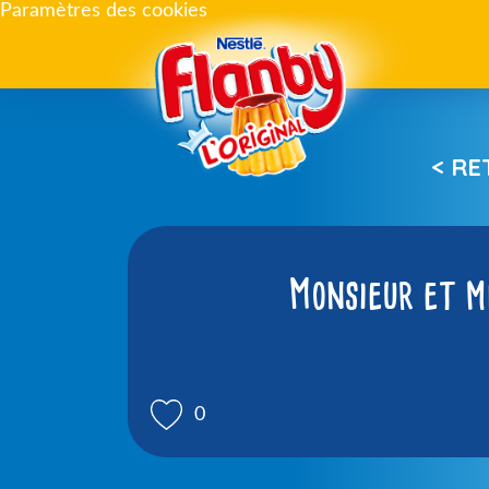
Paramètres des cookies
< R
Monsieur et m
0