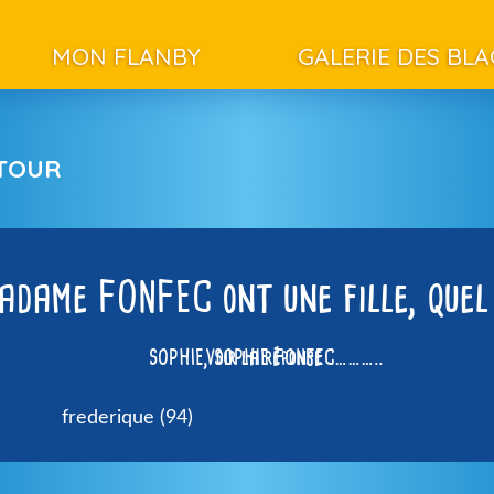
MON FLANBY
GALERIE DES BL
ETOUR
adame FONFEC ont une fille, quel
SOPHIE, SOPHIE FONFEC………..
Voir la réponse
frederique (94)