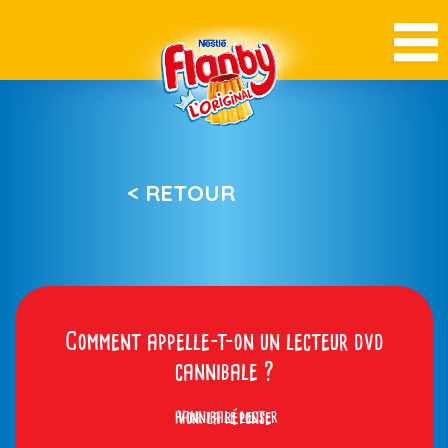
< RETOUR
Comment appelle-t-on un lecteur dvd
cannibale ?
hannibale lecter
Voir la réponse