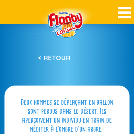
< RETOUR
Deux hommes se déplaçant en ballon
sont perdus dans le désert. Ils
aperçoivent un individu en train de
méditer à l’ombre d’un arbre.