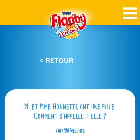
< RETOUR
M. et Mme Honnette ont une fille.
Comment s’appelle-t-elle ?
Voir la réponse
Marie.