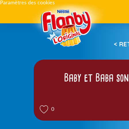
Paramètres des cookies
< R
Baby et Baba son
0