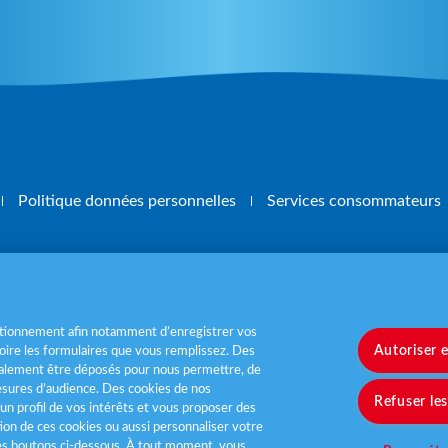
Politique données personnelles
Services consommateurs
, mangez 5 fruits et légumes par jour
www.m
nctionnement afin notamment d’enregistrer vos
Autoriser 
ire les formulaires que vous remplissez. Des
également être déposés pour nous permettre, de
sures d’audience. Des cookies de nos
Refuser le
un profil de vos intérêts et vous proposer des
tion de ces cookies ou aussi personnaliser votre
les boutons ci-dessous. À tout moment, vous