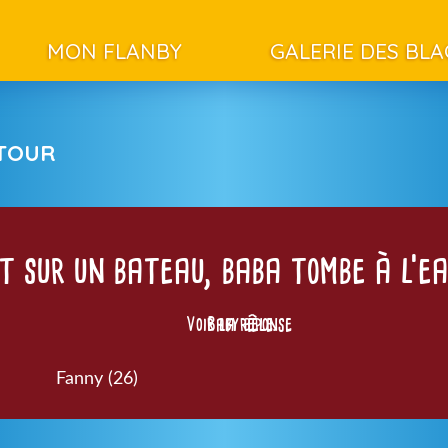
MON FLANBY
GALERIE DES BL
ETOUR
t sur un bateau, baba tombe à l’e
Voir la réponse
Baby bèle.
Fanny (26)