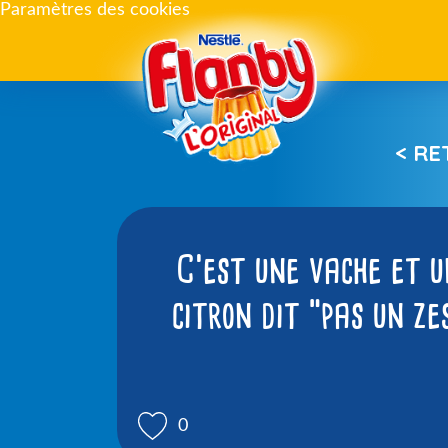
Paramètres des cookies
< R
C’est une vache et u
citron dit “pas un ze
0