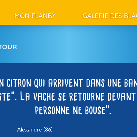
MON FLANBY
GALERIE DES BL
ETOUR
n citron qui arrivent dans une ban
ste”. La vache se retourne devant 
personne ne bouse”.
Alexandre (86)