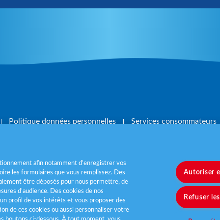
Politique données personnelles
Services consommateurs
nctionnement afin notamment d’enregistrer vos
Autoriser 
ire les formulaires que vous remplissez. Des
également être déposés pour nous permettre, de
, mangez 5 fruits et légumes par jour
www.m
sures d’audience. Des cookies de nos
Refuser le
un profil de vos intérêts et vous proposer des
tion de ces cookies ou aussi personnaliser votre
les boutons ci-dessous. À tout moment, vous