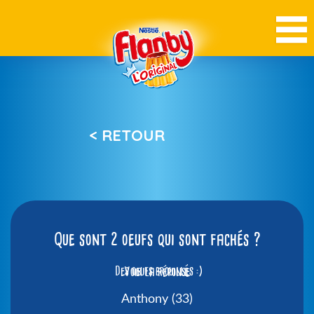
< RETOUR
Que sont 2 oeufs qui sont fachés ?
Des oeufs brouillés :)
Voir la réponse
Anthony (33)