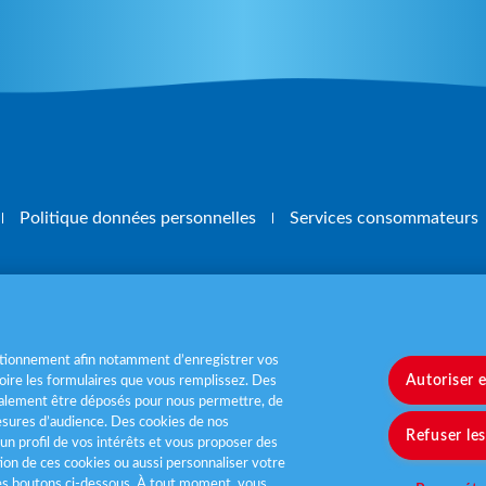
Politique données personnelles
Services consommateurs
, mangez 5 fruits et légumes par jour
www.m
nctionnement afin notamment d’enregistrer vos
Autoriser 
ire les formulaires que vous remplissez. Des
également être déposés pour nous permettre, de
sures d’audience. Des cookies de nos
Refuser le
un profil de vos intérêts et vous proposer des
tion de ces cookies ou aussi personnaliser votre
les boutons ci-dessous. À tout moment, vous