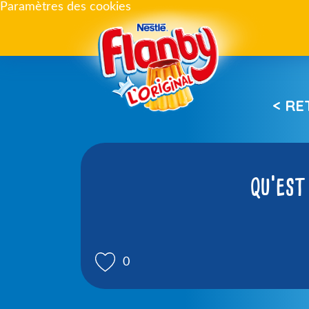
Paramètres des cookies
< R
qu’est
0