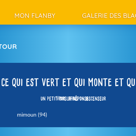
MON FLANBY
GALERIE DES BL
ETOUR
 ce qui est vert et qui monte et qu
un petit pois dans un ascenseur
Voir la réponse
mimoun (94)