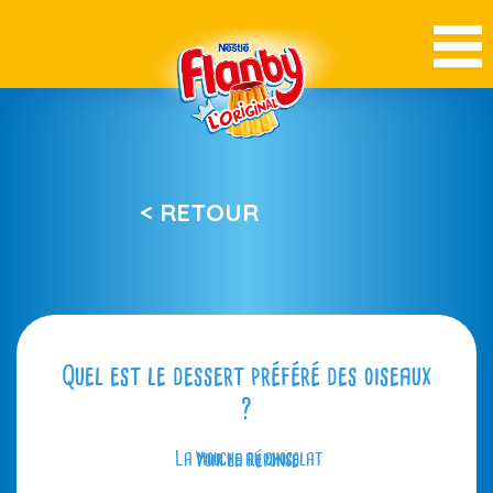
< RETOUR
Quel est le dessert préféré des oiseaux
?
La mouche au chocolat
Voir la réponse