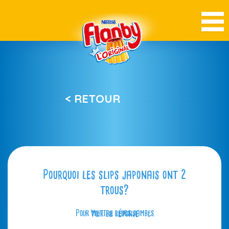
< RETOUR
Pourquoi les slips japonais ont 2
trous?
Pour mettre leurs jambes.
Voir la réponse