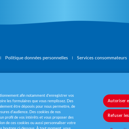
Politique données personnelles
Services consommateurs
, mangez 5 fruits et légumes par jour
www.m
nctionnement afin notamment d’enregistrer vos
Autoriser 
ire les formulaires que vous remplissez. Des
également être déposés pour nous permettre, de
sures d’audience. Des cookies de nos
Refuser le
un profil de vos intérêts et vous proposer des
tion de ces cookies ou aussi personnaliser votre
les boutons ci-dessous. À tout moment, vous