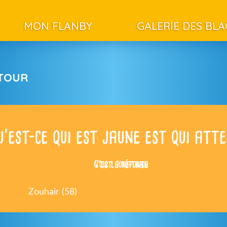
MON FLANBY
GALERIE DES BL
ETOUR
u’est-ce qui est jaune est qui att
C’est Jonathan
Voir la réponse
Zouhair (58)