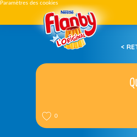
Paramètres des cookies
< R
Q
0