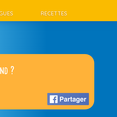
AGUES
RECETTES
end ?