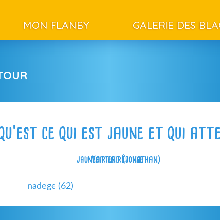
MON FLANBY
GALERIE DES BL
ETOUR
qu’est ce qui est jaune et qui att
jauneattend (jonathan)
Voir la réponse
nadege (62)