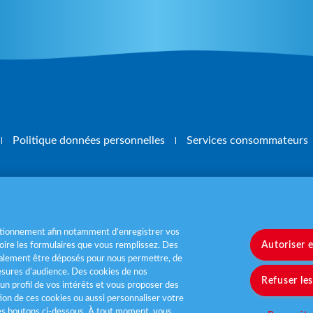
Politique données personnelles
Services consommateurs
, mangez 5 fruits et légumes par jour
www.m
nctionnement afin notamment d’enregistrer vos
Autoriser 
ire les formulaires que vous remplissez. Des
également être déposés pour nous permettre, de
sures d’audience. Des cookies de nos
Refuser le
un profil de vos intérêts et vous proposer des
tion de ces cookies ou aussi personnaliser votre
les boutons ci-dessous. À tout moment, vous