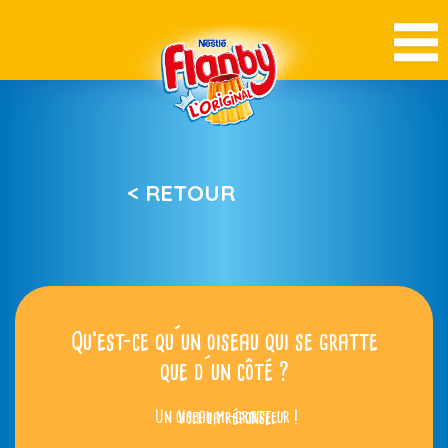
< RETOUR
Qu’est-ce qu´un oiseau qui se gratte
que d´un côté ?
Un oiseau mi-gratteur !
Voir la réponse