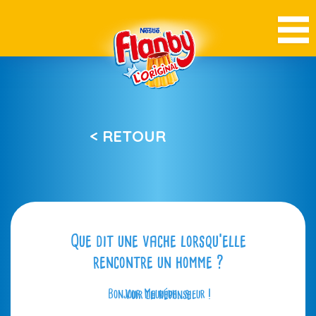
< RETOUR
Que dit une vache lorsqu’elle
rencontre un homme ?
Bonjour Meuuuuh…sieur !
Voir la réponse