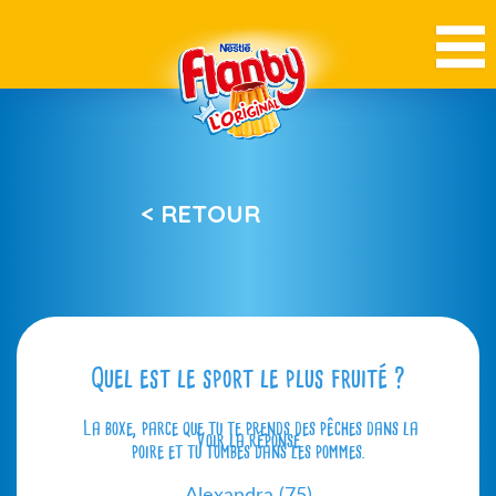
< RETOUR
Quel est le sport le plus fruité ?
La boxe, parce que tu te prends des pêches dans la
Voir la réponse
poire et tu tombes dans les pommes.