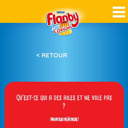
< RETOUR
Qu’est-ce qui a des ailes et ne vole pas
?
un moulin à vent
Voir la réponse