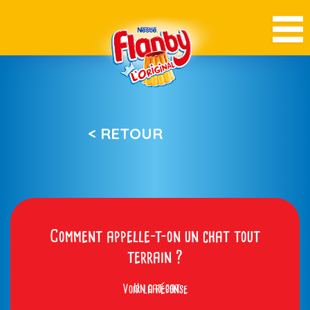
< RETOUR
Comment appelle-t-on un chat tout
terrain ?
Voir la réponse
Un cat-cat