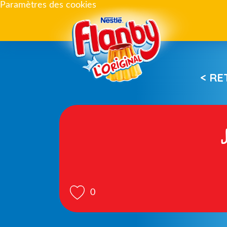
Paramètres des cookies
< R
J
0