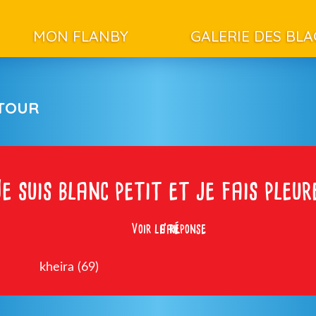
MON FLANBY
GALERIE DES BL
ETOUR
e suis blanc petit et je fais pleu
Voir la réponse
l’ail
kheira (69)