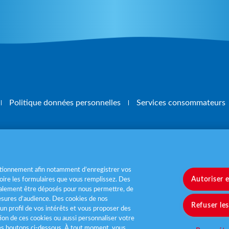
Politique données personnelles
Services consommateurs
, mangez 5 fruits et légumes par jour
www.m
nctionnement afin notamment d’enregistrer vos
Autoriser 
ire les formulaires que vous remplissez. Des
également être déposés pour nous permettre, de
sures d’audience. Des cookies de nos
Refuser le
un profil de vos intérêts et vous proposer des
tion de ces cookies ou aussi personnaliser votre
les boutons ci-dessous. À tout moment, vous