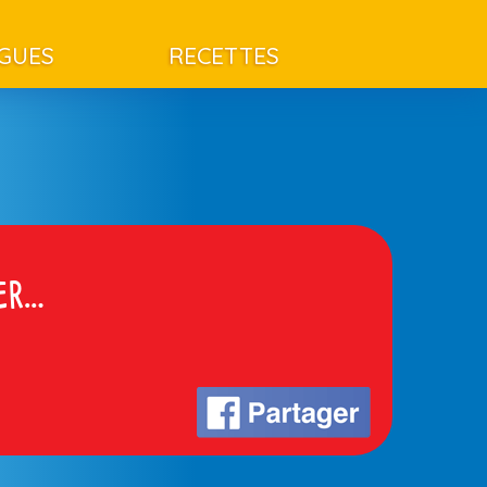
AGUES
RECETTES
rer…