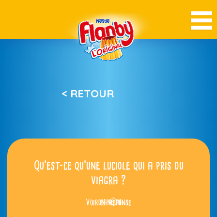
< RETOUR
Qu’est-ce qu’une luciole qui a pris du
viagra ?
Voir la réponse
un néon