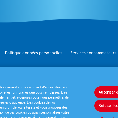
Politique données personnelles
Services consommateurs
, mangez 5 fruits et légumes par jour
www.m
nctionnement afin notamment d’enregistrer vos
Autoriser 
ire les formulaires que vous remplissez. Des
également être déposés pour nous permettre, de
sures d’audience. Des cookies de nos
Refuser le
un profil de vos intérêts et vous proposer des
tion de ces cookies ou aussi personnaliser votre
les boutons ci-dessous. À tout moment, vous