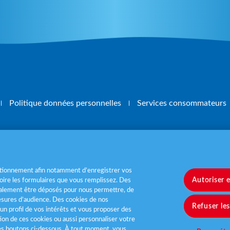
Politique données personnelles
Services consommateurs
, mangez 5 fruits et légumes par jour
www.m
nctionnement afin notamment d’enregistrer vos
Autoriser 
ire les formulaires que vous remplissez. Des
également être déposés pour nous permettre, de
sures d’audience. Des cookies de nos
Refuser le
un profil de vos intérêts et vous proposer des
tion de ces cookies ou aussi personnaliser votre
les boutons ci-dessous. À tout moment, vous