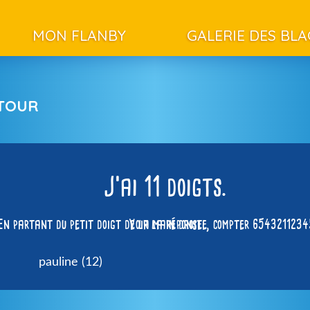
MON FLANBY
GALERIE DES BL
ETOUR
J’ai 11 doigts.
En partant du petit doigt de la main droite, compter 6543211234
Voir la réponse
pauline (12)