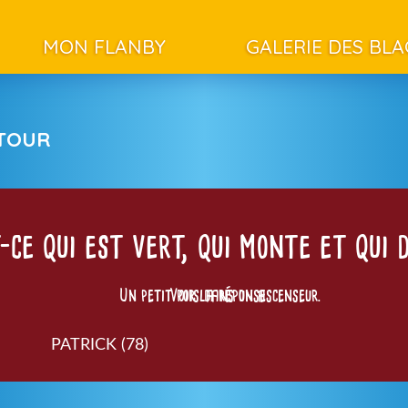
MON FLANBY
GALERIE DES BL
ETOUR
-ce qui est vert, qui monte et qui 
Un petit pois dans un ascenseur.
Voir la réponse
PATRICK (78)