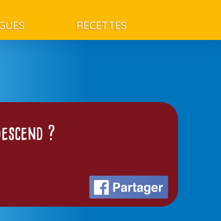
AGUES
RECETTES
descend ?