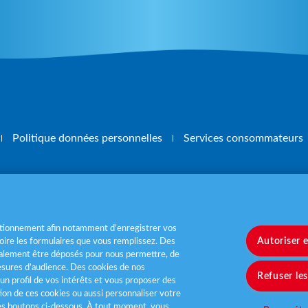
Politique données personnelles
Services consommateurs
, mangez 5 fruits et légumes par jour
www.m
nctionnement afin notamment d’enregistrer vos
Autoriser 
ire les formulaires que vous remplissez. Des
également être déposés pour nous permettre, de
sures d’audience. Des cookies de nos
Refuser le
un profil de vos intérêts et vous proposer des
tion de ces cookies ou aussi personnaliser votre
les boutons ci-dessous. À tout moment, vous