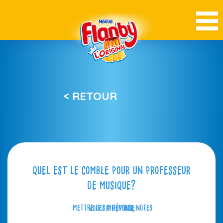
< RETOUR
quel est le comble pour un professeur
de musique?
mettre des mauvaise notes
Voir la réponse