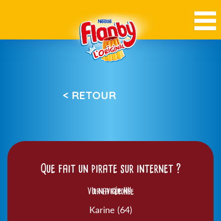
< RETOUR
Que fait un pirate sur internet ?
Voir la réponse
Il navigue !!!!
Karine (64)