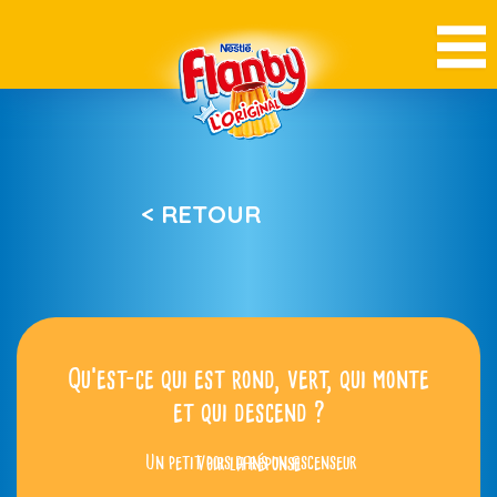
< RETOUR
Qu’est-ce qui est rond, vert, qui monte
et qui descend ?
Un petit pois dans un ascenseur
Voir la réponse