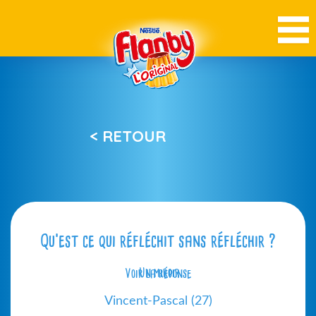
< RETOUR
Qu’est ce qui réfléchit sans réfléchir ?
Voir la réponse
Un miroir
Vincent-Pascal (27)