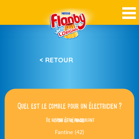
< RETOUR
Quel est le comble pour un électricien ?
De ne pas être au courant
Voir la réponse
Fantine (42)